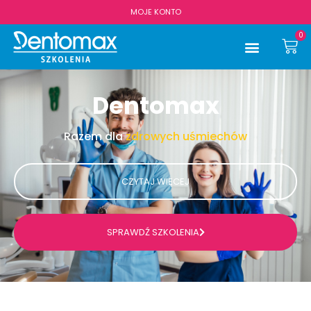
MOJE KONTO
0
Dentomax
Razem dla
zdrowych uśmiechów
CZYTAJ WIĘCEJ
SPRAWDŹ SZKOLENIA