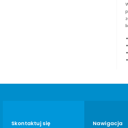
W
p
z
l
Skontaktuj się
Nawigacja