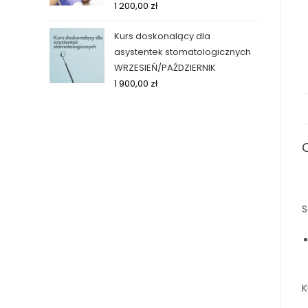
1 200,00
zł
Kurs doskonalący dla
asystentek stomatologicznych
WRZESIEŃ/PAŹDZIERNIK
1 900,00
zł
S
K