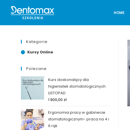
HOME
Kategorie
Kursy Online
Polecane
Kurs doskonalący dla
higienistek stomatologicznych
LISTOPAD
1 900,00
zł
Ergonomia pracy w gabinecie
stomatologicznym- praca na 4 i
6 rąk